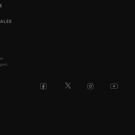
E
NALES
er
geot