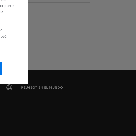
or parte
la
mo
 botón
PEUGEOT EN EL MUNDO