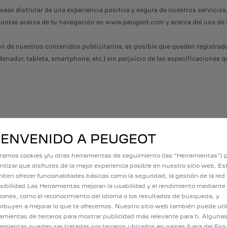
 deseas disfrutar de una experiencia positiva y segura de nuestros servic
guntas acerca de tu navegación en www.peugeot.com y acerca del uso de 
n de nuestros contenidos publicitarios, es posible que queden registrado
rdenador, tableta, smartphone, etc.) sin perjuicio de las especificaciones
 emitidas en www.peugeot.com?
IENVENIDO A PEUGEOT
izamos cookies y/u otras herramientas de seguimiento (las “Herramientas”) 
permiten :
ntizar que disfrutes de la mejor experiencia posible en nuestro sitio web. E
iten ofrecer funcionalidades básicas como la seguridad, la gestión de la red 
sibilidad.Las Herramientas mejoran la usabilidad y el rendimiento mediante
iones, como el reconocimiento del idioma o los resultados de búsqueda, y
ribuyen a mejorar lo que te ofrecemos. Nuestro sitio web también puede util
 sitio por terceros
amientas de terceros para mostrar publicidad más relevante para ti. Alguna
amientas pueden ser tratadas por terceros ubicados en países fuera del Esp