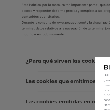
Esta Política, por lo tanto, es tan importante para ti, que
deseos y responder de forma precisa y completa a tus pre
contenidos publicitarios.
Durante la consulta de www.peugeot.com/ y la visualizació
terminal, datos relativos a la navegación de tu terminal (o
modificar en todo momento.
¿Para qué sirven las cookies
B
Util
Las cookies que emitimos nos 
gara
perm
acce
func
cont
Las cookies emitidas en nuestro
Herr
Herr