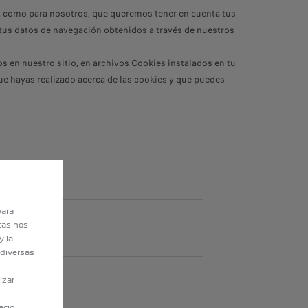
ios, como para nosotros, que queremos tener en cuenta tus
tus datos de navegación obtenidos a través de nuestros
s en nuestro sitio, en archivos Cookies instalados en tu
 que hayas realizado acerca de las cookies y que puedes
para
stas nos
y la
 diversas
izar
s
acio