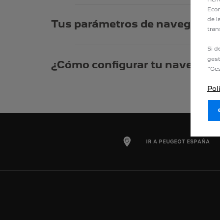
Econ
de l
Tus parámetros de navegación 
tran
Si d
gest
¿Cómo configurar tu navegador
“Ges
Pol
IR A PEUGEOT ESPAÑA